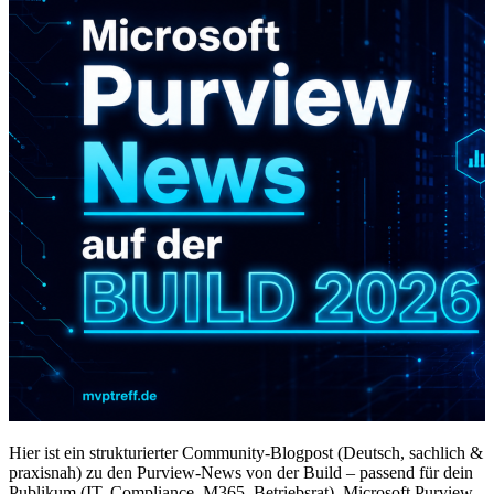
Hier ist ein strukturierter Community-Blogpost (Deutsch, sachlich &
praxisnah) zu den Purview-News von der Build – passend für dein
Publikum (IT, Compliance, M365, Betriebsrat). Microsoft Purview