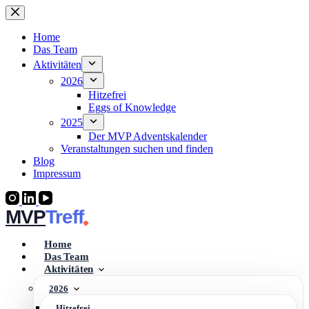
Zum
Inhalt
springen
Home
Das Team
Aktivitäten
2026
Hitzefrei
Eggs of Knowledge
2025
Der MVP Adventskalender
Veranstaltungen suchen und finden
Blog
Impressum
MVP
Home
Das Team
Aktivitäten
2026
Hitzefrei