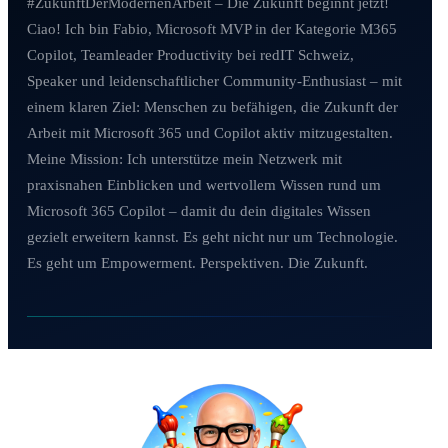
#ZukunftDerModernenArbeit – Die Zukunft beginnt jetzt!
Ciao! Ich bin Fabio, Microsoft MVP in der Kategorie M365
Copilot, Teamleader Productivity bei redIT Schweiz,
Speaker und leidenschaftlicher Community-Enthusiast – mit
einem klaren Ziel: Menschen zu befähigen, die Zukunft der
Arbeit mit Microsoft 365 und Copilot aktiv mitzugestalten.
Meine Mission: Ich unterstütze mein Netzwerk mit
praxisnahen Einblicken und wertvollem Wissen rund um
Microsoft 365 Copilot – damit du dein digitales Wissen
gezielt erweitern kannst. Es geht nicht nur um Technologie.
Es geht um Empowerment. Perspektiven. Die Zukunft.