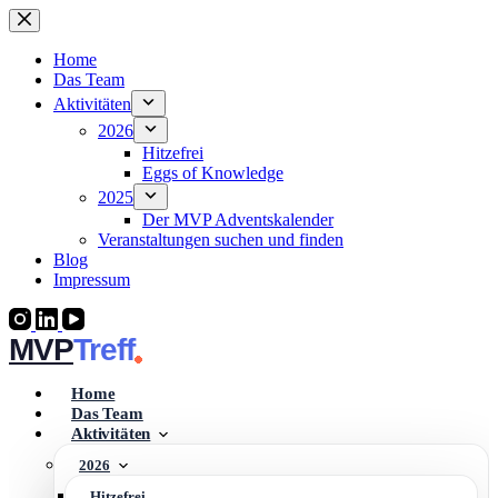
Zum
Inhalt
springen
Home
Das Team
Aktivitäten
2026
Hitzefrei
Eggs of Knowledge
2025
Der MVP Adventskalender
Veranstaltungen suchen und finden
Blog
Impressum
MVP
Home
Das Team
Aktivitäten
2026
Hitzefrei