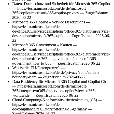
Daten, Datenschutz und Sicherheit für Microsoft 365 Copilot
— https://learn.microsoft.com/de-de/microsoft-
365/copilot/microsoft-365-copilot-privacy — Zugriffsdatum
2026-06-22
Microsoft 365 Copilot – Service Descriptions —
https://learn.microsoft.com/de-
de/office365/servicedescriptions/office-365-platform-service-
description/microsoft-365-copilot — Zugriffsdatum 2026-06-
22
Microsoft 365 Government – Kaufen —
https://learn.microsoft.com/de-
de/office365/servicedescriptions/office-365-platform-service-
description/office-365-us-government/microsoft-365-
government-how-to-buy — Zugriffsdatum 2026-06-22
Was ist die EU-Datengrenze? —
https://learn.microsoft.com/de-de/privacy/eudb/eu-data-
boundary-learn — Zugriffsdatum 2026-06-22
Data Residency für Microsoft 365 Copilot und Copilot Chat
— https://learn.microsoft.com/de-de/microsoft-
365/enterprise/m365-dr-service-copilot?view=o365-
worldwide — Zugriffsdatum 2026-06-22
Cloud Computing-Konformitätskriterienkatalog (C5) —
https://learn.microsoft.com/de-
de/compliance/regulatory/offering-c5-germany —
Zugriffsdatum 2026-06-22