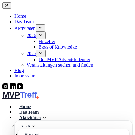
Zum
Inhalt
springen
Home
Das Team
Aktivitäten
2026
Hitzefrei
Eggs of Knowledge
2025
Der MVP Adventskalender
Veranstaltungen suchen und finden
Blog
Impressum
MVP
Home
Das Team
Aktivitäten
2026
Hitzefrei