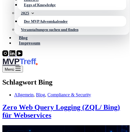
Eggs of Knowledge
2025
Der MVP Adventskalender
Veranstaltungen suchen und finden
Blog
Impressum
MVP
Menü
Schlagwort
Bing
Allgemein
,
Blog
,
Compliance & Security
Zero Web Query Logging (ZQL/ Bing)
für Webservices