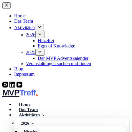
Zum
Inhalt
springen
Home
Das Team
Aktivitäten
2026
Hitzefrei
Eggs of Knowledge
2025
Der MVP Adventskalender
Veranstaltungen suchen und finden
Blog
Impressum
MVP
Home
Das Team
Aktivitäten
2026
Hitzefrei