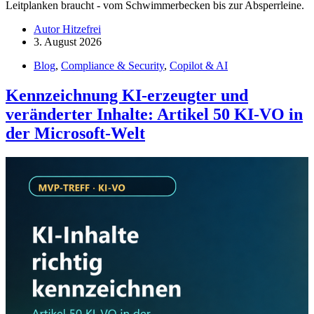
Leitplanken braucht - vom Schwimmerbecken bis zur Absperrleine.
Autor Hitzefrei
3. August 2026
Blog
,
Compliance & Security
,
Copilot & AI
Kennzeichnung KI-erzeugter und
veränderter Inhalte: Artikel 50 KI-VO in
der Microsoft-Welt