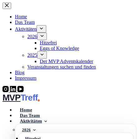
Zum
Inhalt
springen
Home
Das Team
Aktivitäten
2026
Hitzefrei
Eggs of Knowledge
2025
Der MVP Adventskalender
Veranstaltungen suchen und finden
Blog
Impressum
MVP
Home
Das Team
Aktivitäten
2026
Hitzefrei